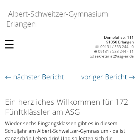
Albert-Schweitzer-Gymnasium
Erlangen
Dompfaffstr. 111
☰
91056 Erlangen
☏ 09131 / 533 244 - 0
🖷 09131 / 533 244 - 11
🖂 sekretariat@asg-er.de
← nächster Bericht
voriger Bericht →
Ein herzliches Willkommen für 172
Fünftklässler am ASG
Wieder sechs Eingangsklassen gibt es in diesem
Schuljahr am Albert-Schweitzer-Gymnasium - da ist
ganz schön Leben drin! Und so legten sich die