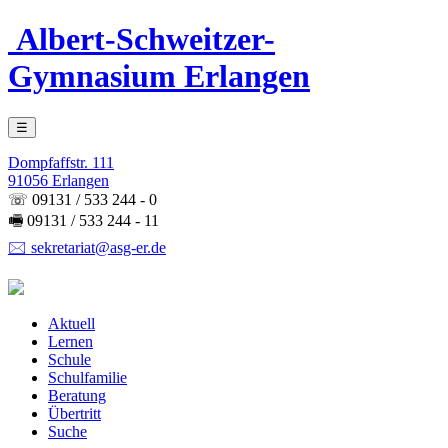
Albert-Schweitzer-
Gymnasium Erlangen
☰
Dompfaffstr. 111
91056 Erlangen
☏ 09131 / 533 244 - 0
🖷 09131 / 533 244 - 11
🖂 sekretariat@asg-er.de
Aktuell
Lernen
Schule
Schulfamilie
Beratung
Übertritt
Suche