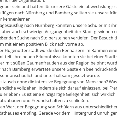
n für die Organisation.
tgeber sein und hatten für unsere Gäste ein abwechslungs
usflügen nach Nürnberg und Bamberg sollten sie unsere frä
r kennenlernen.
gesausflug nach Nürnberg konnten unsere Schüler mit ih
he, aber auch schwierige Vergangenheit der Stadt gewinnen u
eßenden Suche nach Stolpersteinen vertiefen. Der Besuch
 mit einem positiven Blick nach vorne ab.
rer Hugenottenstadt wurde den Rennaisern im Rahmen eine
telt. Ihre neuen Erkenntnisse konnten sie bei einer Stadtr
ner mit süßen Gaumenfreuden aus der Region belohnt wurd
 nach Bamberg erwartete unsere Gäste ein beeindruckende
ehr anschaulich und unterhaltsam gesetzt wurde.
ustausch ohne die intensive Begegnung von Menschen? Was
endliche vollziehen, indem sie sich darauf einlassen, bei F
u erleben? Es ist eine einzigartige Gelegenheit, sich wirklic
e abzubauen und Freundschaften zu schließen.
 den Wert der Begegnung von Schülern aus unterschiedlichen
Rathauses empfing. Gerade vor dem Hintergrund unruhiger p