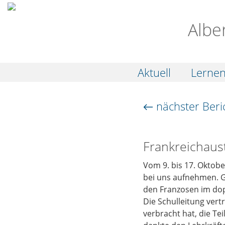
Albe
Aktuell
Lerne
← nächster Beri
Frankreichaus
Vom 9. bis 17. Oktobe
bei uns aufnehmen. G
den Franzosen im dop
Die Schulleitung vert
verbracht hat, die Te