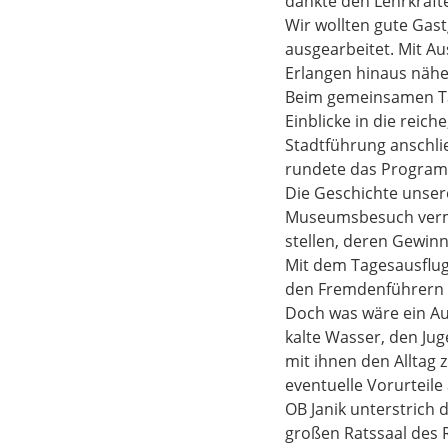
dankte den Lehrkräfte
Wir wollten gute Gas
ausgearbeitet. Mit A
Erlangen hinaus nähe
Beim gemeinsamen Ta
Einblicke in die reic
Stadtführung anschli
rundete das Programm
Die Geschichte unse
Museumsbesuch vermit
stellen, deren Gewin
Mit dem Tagesausflug
den Fremdenführern s
Doch was wäre ein A
kalte Wasser, den Jug
mit ihnen den Alltag z
eventuelle Vorurteil
OB Janik unterstrich
großen Ratssaal des 