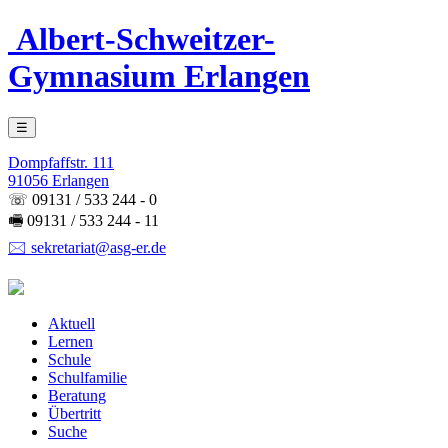
Albert-Schweitzer-
Gymnasium Erlangen
☰
Dompfaffstr. 111
91056 Erlangen
☏ 09131 / 533 244 - 0
🖷 09131 / 533 244 - 11
🖂 sekretariat@asg-er.de
Aktuell
Lernen
Schule
Schulfamilie
Beratung
Übertritt
Suche