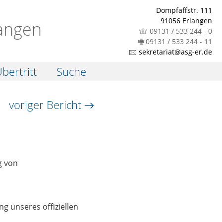
Dompfaffstr. 111
91056 Erlangen
angen
☏ 09131 / 533 244 - 0
🖷 09131 / 533 244 - 11
🖂 sekretariat@asg-er.de
bertritt
Suche
voriger Bericht →
g von
 unseres offiziellen