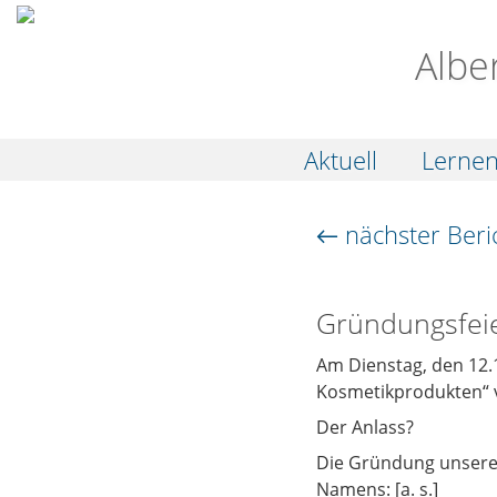
Albe
Aktuell
Lerne
← nächster Beri
Gründungsfeier
Am Dienstag, den 12.
Kosmetikprodukten“ v
Der Anlass?
Die Gründung unseres
Namens: [a. s.]