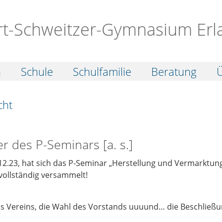
rt-Schweitzer-Gymnasium Erl
n
Schule
Schulfamilie
Beratung
Ü
cht
 des P-Seminars [a. s.]
12.23, hat sich das P-Seminar „Herstellung und Vermarktun
ollständig versammelt!
 Vereins, die Wahl des Vorstands uuuund… die Beschließung