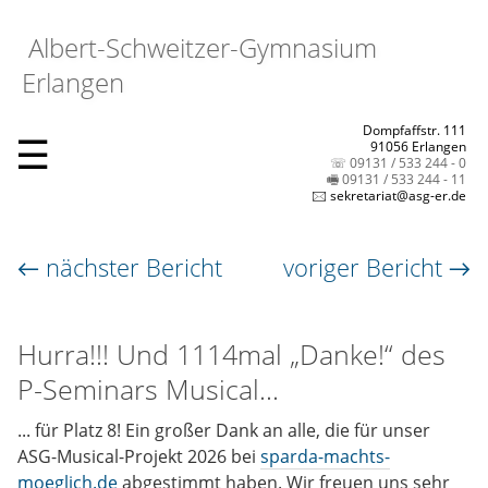
Albert-Schweitzer-Gymnasium
Erlangen
Dompfaffstr. 111
☰
91056 Erlangen
☏ 09131 / 533 244 - 0
🖷 09131 / 533 244 - 11
🖂 sekretariat@asg-er.de
← nächster Bericht
voriger Bericht →
Hurra!!! Und 1114mal „Danke!“ des
P-Seminars Musical...
... für Platz 8! Ein großer Dank an alle, die für unser
ASG-Musical-Projekt 2026 bei
sparda-machts-
moeglich.de
abgestimmt haben. Wir freuen uns sehr