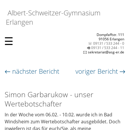
Albert-Schweitzer-Gymnasium
Erlangen
Dompfaffstr. 111
☰
91056 Erlangen
☏ 09131 / 533 244 - 0
🖷 09131 / 533 244 - 11
🖂 sekretariat@asg-er.de
← nächster Bericht
voriger Bericht →
Simon Garbarukow - unser
Wertebotschafter
In der Woche vom 06.02. - 10.02. wurde ich in Bad
Windsheim zum Wertebotschafter ausgebildet. Doch
inwiefern ist das für euch/Sie, als meine