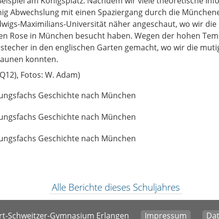
ispiel am Königsplatz. Nachdem wir viele theoretische I
nig Abwechslung mit einen Spaziergang durch die Münchene
dwigs-Maximilians-Universität näher angeschaut, wo wir die
en Rose in München besucht haben. Wegen der hohen Tem
stecher in den englischen Garten gemacht, wo wir die muti
taunen konnten.
 (Q12), Fotos: W. Adam)
Alle Berichte dieses Schuljahres
t-Schweitzer-Gymnasium Erlangen
Impressum
Dat