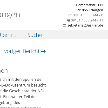
Dompfaffstr. 111
91056 Erlangen
angen
☏ 09131 / 533 244 - 0
🖷 09131 / 533 244 - 11
🖂 sekretariat@asg-er.de
bertritt
Suche
voriger Bericht →
hen
sich mit den Spuren der
s NS-Dokuzentrum besucht
 die Geschichte der NS-
Ein zweiter Teil der
mgebung des