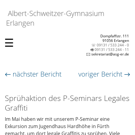
Albert-Schweitzer-Gymnasium
Erlangen
Dompfaffstr. 111
☰
91056 Erlangen
☏ 09131 / 533 244 - 0
🖷 09131 / 533 244 - 11
🖂 sekretariat@asg-er.de
← nächster Bericht
voriger Bericht →
Sprühaktion des P-Seminars Legales
Graffiti
Im Mai haben wir mit unserem P-Seminar eine
Exkursion zum Jugendhaus Hardhöhe in Fürth
gemacht, um dort legale Graffitis zu sprühen. Viele