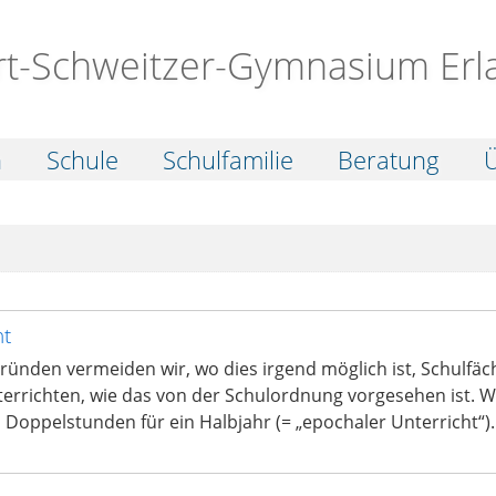
rt-Schweitzer-Gymnasium Erl
n
Schule
Schulfamilie
Beratung
Ü
ht
ünden vermeiden wir, wo dies irgend möglich ist, Schulfäch
rrichten, wie das von der Schulordnung vorgesehen ist. Wi
oppelstunden für ein Halbjahr (= „epochaler Unterricht“).