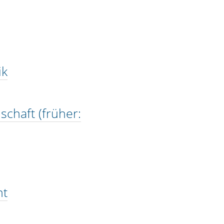
ik
lschaft (früher:
ht