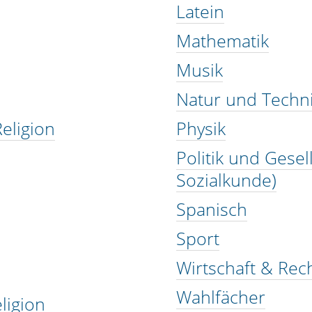
Latein
Mathematik
Musik
Natur und Techn
eligion
Physik
Politik und Gesel
Sozialkunde)
Spanisch
Sport
Wirtschaft & Rec
Wahlfächer
ligion